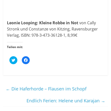
Leonie Looping: Kleine Robbe in Not
von Cally
Stronk und Constanze von Kitzing, Ravensburger
Verlag, ISBN: 978-3-473-36128-1, 8,99€
Teilen mit:
K
K
l
l
i
i
c
c
k
k
,
,
u
u
m
m
ü
a
←
Die Haferhorde – Flausen im Schopf
b
u
e
f
r
F
T
a
Endlich Ferien: Helene und Karajan
→
w
c
i
e
t
b