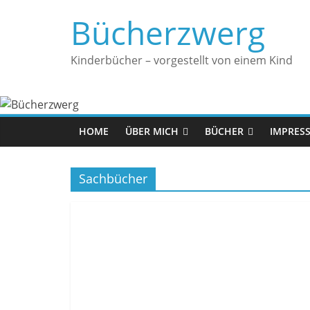
Zum
Bücherzwerg
Inhalt
springen
Kinderbücher – vorgestellt von einem Kind
HOME
ÜBER MICH
BÜCHER
IMPRES
Sachbücher