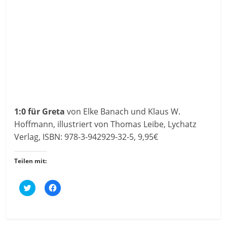
1:0 für Greta
von Elke Banach und Klaus W.
Hoffmann, illustriert von Thomas Leibe, Lychatz
Verlag, ISBN: 978-3-942929-32-5, 9,95€
Teilen mit:
K
K
l
l
i
i
c
c
k
k
,
,
u
u