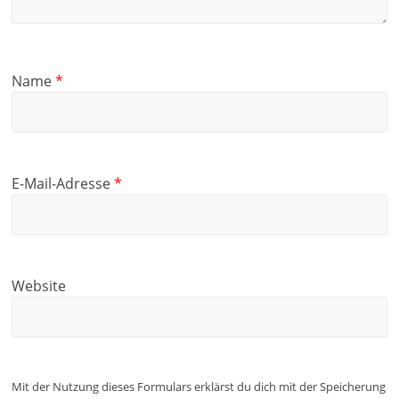
n
n
s
s
t
t
e
e
r
r
g
g
e
e
Name
*
ö
ö
f
f
f
f
n
n
e
e
t
t
)
)
E-Mail-Adresse
*
Website
Mit der Nutzung dieses Formulars erklärst du dich mit der Speicherung