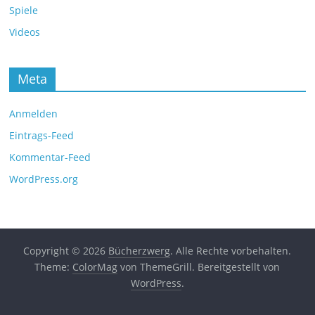
Spiele
Videos
Meta
Anmelden
Eintrags-Feed
Kommentar-Feed
WordPress.org
Copyright © 2026
Bücherzwerg
. Alle Rechte vorbehalten.
Theme:
ColorMag
von ThemeGrill. Bereitgestellt von
WordPress
.